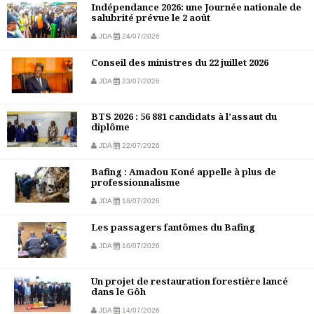
Indépendance 2026: une Journée nationale de
salubrité prévue le 2 août
JDA
24/07/2026
Conseil des ministres du 22 juillet 2026
JDA
23/07/2026
BTS 2026 : 56 881 candidats à l’assaut du
diplôme
JDA
22/07/2026
Bafing : Amadou Koné appelle à plus de
professionnalisme
JDA
18/07/2026
Les passagers fantômes du Bafing
JDA
16/07/2026
Un projet de restauration forestière lancé
dans le Gôh
JDA
14/07/2026