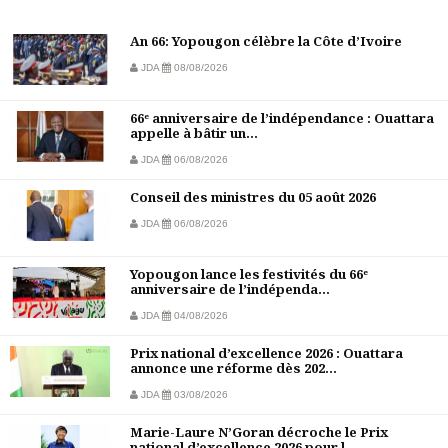
An 66: Yopougon célèbre la Côte d’Ivoire
JDA
08/08/2026
66ᵉ anniversaire de l’indépendance : Ouattara
appelle à bâtir un...
JDA
06/08/2026
Conseil des ministres du 05 août 2026
JDA
06/08/2026
Yopougon lance les festivités du 66ᵉ
anniversaire de l’indépenda...
JDA
04/08/2026
Prix national d’excellence 2026 : Ouattara
annonce une réforme dès 202...
JDA
03/08/2026
Marie-Laure N’Goran décroche le Prix
national d’excellence 2026 pour l...