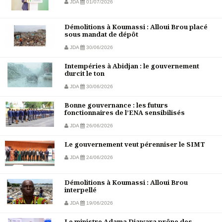
JDA
01/07/2026
Démolitions à Koumassi : Alloui Brou placé
sous mandat de dépôt
JDA
30/06/2026
Intempéries à Abidjan : le gouvernement
durcit le ton
JDA
30/06/2026
Bonne gouvernance : les futurs
fonctionnaires de l’ENA sensibilisés
JDA
26/06/2026
Le gouvernement veut pérenniser le SIMT
JDA
24/06/2026
Démolitions à Koumassi : Alloui Brou
interpellé
JDA
19/06/2026
Le ministre Adama Diawara prône des