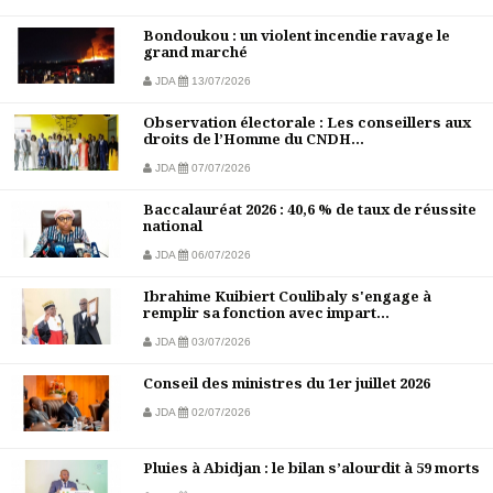
Bondoukou : un violent incendie ravage le
grand marché
JDA
13/07/2026
Observation électorale : Les conseillers aux
droits de l’Homme du CNDH...
JDA
07/07/2026
Baccalauréat 2026 : 40,6 % de taux de réussite
national
JDA
06/07/2026
Ibrahime Kuibiert Coulibaly s'engage à
remplir sa fonction avec impart...
JDA
03/07/2026
Conseil des ministres du 1er juillet 2026
JDA
02/07/2026
Pluies à Abidjan : le bilan s’alourdit à 59 morts