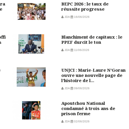
ara
BEPC 2026 : le taux de
e
réussite progresse
JDA
16/06/2026
ffi
Blanchiment de capitaux : le
s
PPEF durcit le ton
JDA
11/06/2026
e
UNJCI : Marie-Laure N’Goran
ouvre une nouvelle page de
l’histoire de l...
JDA
09/06/2026
Apoutchou National
condamné à trois ans de
prison ferme
JDA
02/06/2026