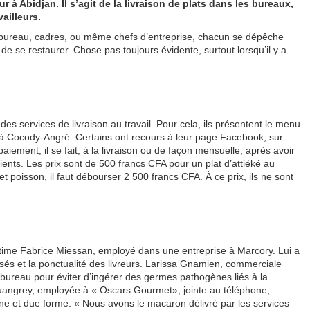
r à Abidjan. Il s’agit de la livraison de plats dans les bureaux,
vailleurs.
de bureau, cadres, ou même chefs d’entreprise, chacun se dépêche
 de se restaurer. Chose pas toujours évidente, surtout lorsqu’il y a
s services de livraison au travail. Pour cela, ils présentent le menu
 à Cocody-Angré. Certains ont recours à leur page Facebook, sur
ement, il se fait, à la livraison ou de façon mensuelle, après avoir
ients. Les prix sont de 500 francs CFA pour un plat d’attiéké au
 et poisson, il faut débourser 2 500 francs CFA. À ce prix, ils ne sont
estime Fabrice Miessan, employé dans une entreprise à Marcory. Lui a
osés et la ponctualité des livreurs. Larissa Gnamien, commerciale
au bureau pour éviter d’ingérer des germes pathogènes liés à la
uangrey, employée à « Oscars Gourmet», jointe au téléphone,
ne et due forme: « Nous avons le macaron délivré par les services