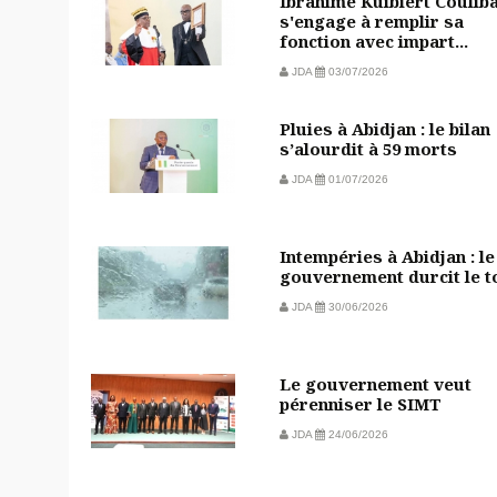
Ibrahime Kuibiert Coulib
s'engage à remplir sa
fonction avec impart...
JDA
03/07/2026
Pluies à Abidjan : le bilan
s’alourdit à 59 morts
JDA
01/07/2026
Intempéries à Abidjan : le
gouvernement durcit le t
JDA
30/06/2026
Le gouvernement veut
pérenniser le SIMT
JDA
24/06/2026