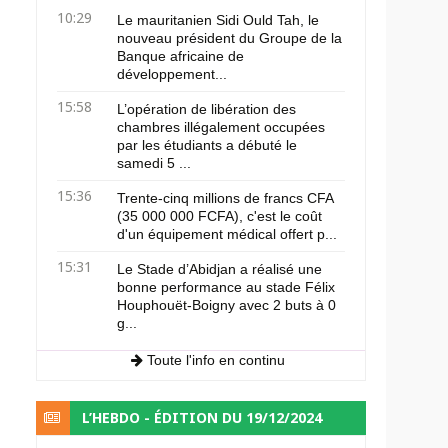
10:29
Le mauritanien Sidi Ould Tah, le
nouveau président du Groupe de la
Banque africaine de
développement...
15:58
L’opération de libération des
chambres illégalement occupées
par les étudiants a débuté le
samedi 5 ...
15:36
Trente-cinq millions de francs CFA
(35 000 000 FCFA), c'est le coût
d'un équipement médical offert p...
15:31
Le Stade d’Abidjan a réalisé une
bonne performance au stade Félix
Houphouët-Boigny avec 2 buts à 0
g...
Toute l'info en continu
L’HEBDO - ÉDITION DU 19/12/2024