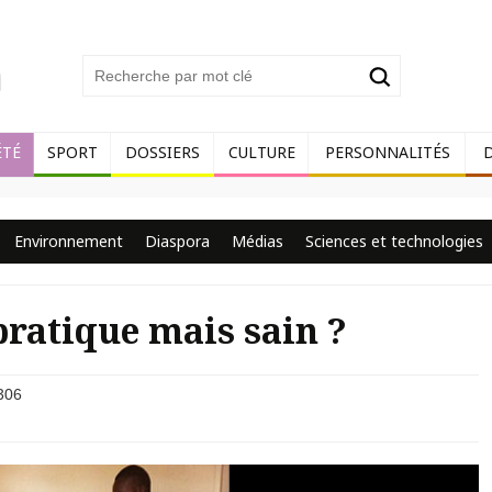
ÉTÉ
SPORT
DOSSIERS
CULTURE
PERSONNALITÉS
Environnement
Diaspora
Médias
Sciences et technologies
pratique mais sain ?
306