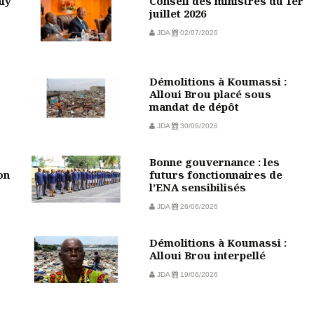
aly
Conseil des ministres du 1er
juillet 2026
JDA
02/07/2026
Démolitions à Koumassi :
Alloui Brou placé sous
mandat de dépôt
JDA
30/06/2026
Bonne gouvernance : les
on
futurs fonctionnaires de
l’ENA sensibilisés
JDA
26/06/2026
Démolitions à Koumassi :
Alloui Brou interpellé
JDA
19/06/2026