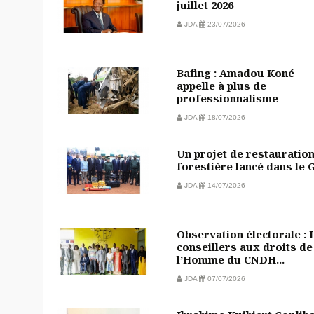
juillet 2026
JDA
23/07/2026
Bafing : Amadou Koné
appelle à plus de
professionnalisme
JDA
18/07/2026
Un projet de restauratio
forestière lancé dans le 
JDA
14/07/2026
Observation électorale : 
conseillers aux droits de
l’Homme du CNDH...
JDA
07/07/2026