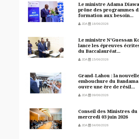
Le ministre Adama Diaw
prône des programmes d
formation aux besoin...
JDA
18/06/2026
Le ministre N'Guessan Ko
lance les épreuves écrite
du Baccalauréat...
JDA
15/06/2026
Grand-Lahou : la nouvell
embouchure du Bandama
ouvre une ère de résil...
JDA
09/06/2026
Conseil des Ministres du
mercredi 03 juin 2026
JDA
04/06/2026