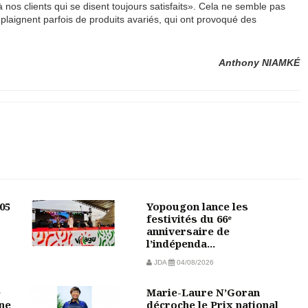
 nos clients qui se disent toujours satisfaits». Cela ne semble pas
se plaignent parfois de produits avariés, qui ont provoqué des
Anthony NIAMKÉ
05
Yopougon lance les
festivités du 66ᵉ
anniversaire de
l’indépenda...
JDA
04/08/2026
e
Marie-Laure N’Goran
une
décroche le Prix national