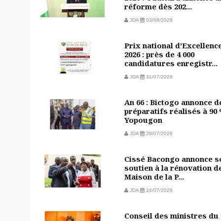
réforme dès 202...
JDA
03/08/2026
Prix national d’Excellenc
2026 : près de 4 000
candidatures enregistr...
JDA
31/07/2026
An 66 : Bictogo annonce d
préparatifs réalisés à 90
Yopougon
JDA
29/07/2026
Cissé Bacongo annonce s
soutien à la rénovation de
Maison de la P...
JDA
24/07/2026
Conseil des ministres du 