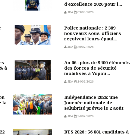
d’excellence 2026 pour l...
JDA
03/08/2026
e
Police nationale : 2 389
nouveaux sous-officiers
reçoivent leurs épaul...
JDA
30/07/2026
es
An 66 : plus de 5400 éléments
 % à
des forces de sécurité
mobilisés à Yopou...
JDA
24/07/2026
on
Indépendance 2026: une
 la
Journée nationale de
salubrité prévue le 2 août
JDA
24/07/2026
22
BTS 2026 : 56 881 candidats à