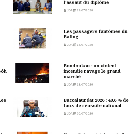
l’assaut du diplôme
JDA
22/07/2026
Les passagers fantômes du
Bafing
JDA
16/07/2026
n
Bondoukou : un violent
Gôh
incendie ravage le grand
marché
JDA
13/07/2026
Les
Baccalauréat 2026 : 40,6 % de
taux de réussite national
JDA
06/07/2026