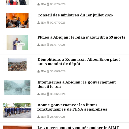
JDA
03/07/2026
Conseil des ministres du 1er juillet 2026
JDA
02/07/2026
Pluies à Abidjan : le bilan s’alourdit à 59 morts
JDA
01/07/2026
Démolitions à Koumassi : Alloui Brou placé
sous mandat de dépôt
JDA
30/06/2026
Intempéries à Abidjan : le gouvernement
durcit le ton
JDA
30/06/2026
Bonne gouvernance : les futurs
fonctionnaires de l’ENA sensibilisés
JDA
26/06/2026
Le gouvernement veut pérenniser le SIMT