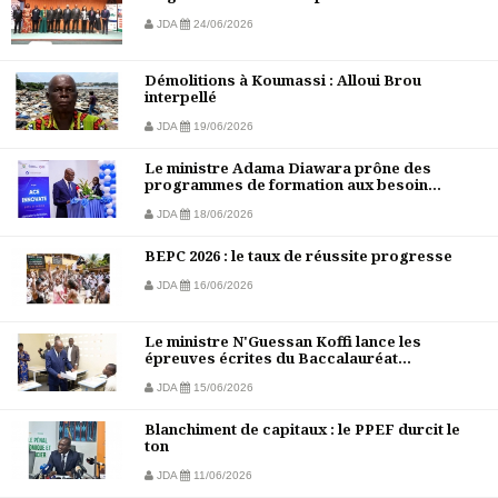
JDA
24/06/2026
Démolitions à Koumassi : Alloui Brou
interpellé
JDA
19/06/2026
Le ministre Adama Diawara prône des
programmes de formation aux besoin...
JDA
18/06/2026
BEPC 2026 : le taux de réussite progresse
JDA
16/06/2026
Le ministre N'Guessan Koffi lance les
épreuves écrites du Baccalauréat...
JDA
15/06/2026
Blanchiment de capitaux : le PPEF durcit le
ton
JDA
11/06/2026