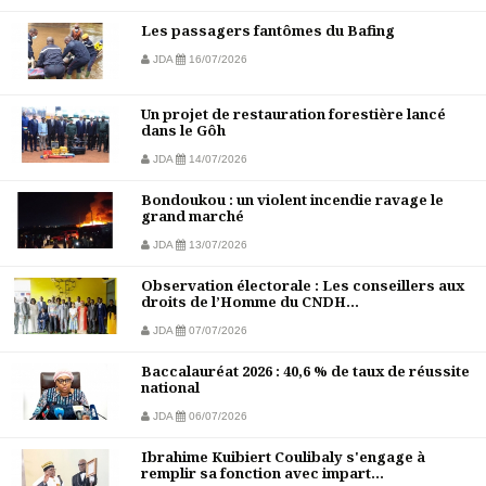
Les passagers fantômes du Bafing
JDA
16/07/2026
Un projet de restauration forestière lancé
dans le Gôh
JDA
14/07/2026
Bondoukou : un violent incendie ravage le
grand marché
JDA
13/07/2026
Observation électorale : Les conseillers aux
droits de l’Homme du CNDH...
JDA
07/07/2026
Baccalauréat 2026 : 40,6 % de taux de réussite
national
JDA
06/07/2026
Ibrahime Kuibiert Coulibaly s'engage à
remplir sa fonction avec impart...