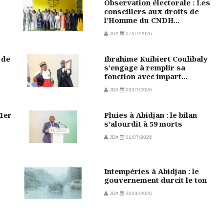
Observation électorale : Les
conseillers aux droits de
l’Homme du CNDH...
JDA
07/07/2026
 de
Ibrahime Kuibiert Coulibaly
s'engage à remplir sa
fonction avec impart...
JDA
03/07/2026
 1er
Pluies à Abidjan : le bilan
s’alourdit à 59 morts
JDA
01/07/2026
Intempéries à Abidjan : le
gouvernement durcit le ton
JDA
30/06/2026