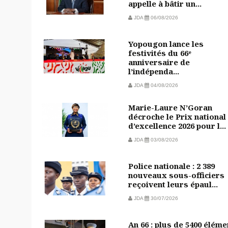
appelle à bâtir un...
JDA
06/08/2026
Yopougon lance les
festivités du 66ᵉ
anniversaire de
l’indépenda...
JDA
04/08/2026
Marie-Laure N’Goran
décroche le Prix national
d’excellence 2026 pour l...
JDA
03/08/2026
Police nationale : 2 389
nouveaux sous-officiers
reçoivent leurs épaul...
JDA
30/07/2026
An 66 : plus de 5400 éléme