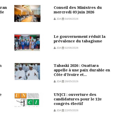
oran
Conseil des Ministres du
de
mercredi 03 juin 2026
JDA
04/06/2026
Le gouvernement réduit la
prévalence du tabagisme
JDA
02/06/2026
n
Tabaski 2026 : Ouattara
appelle à une paix durable en
Côte d’Ivoire et...
JDA
28/05/2026
e
UNJCI : ouverture des
candidatures pour le 12e
congrès électif
JDA
22/05/2026