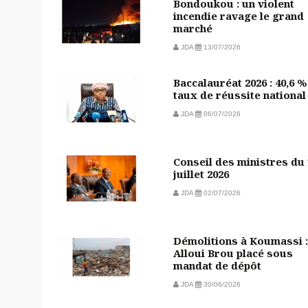
Bondoukou : un violent
incendie ravage le grand
marché
JDA
13/07/2026
Baccalauréat 2026 : 40,6 %
taux de réussite national
JDA
06/07/2026
Conseil des ministres du
juillet 2026
JDA
02/07/2026
Démolitions à Koumassi :
Alloui Brou placé sous
mandat de dépôt
JDA
30/06/2026