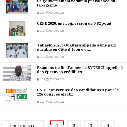
Le gouvernement réduit la prévalence du
tabagisme
JDA
02/06/2026
CEPE 2026: une régression de 0,82 point
JDA
01/06/2026
Tabaski 2026 : Ouattara appelle à une paix
durable en Côte d’Ivoire et...
JDA
28/05/2026
Examens de fin d'année: le SYNESCI appelle à
des épreuves crédibles
JDA
25/05/2026
UNJCI : ouverture des candidatures pour le
12e congrès électif
JDA
22/05/2026
1
2
3
4
PRECEDENTE