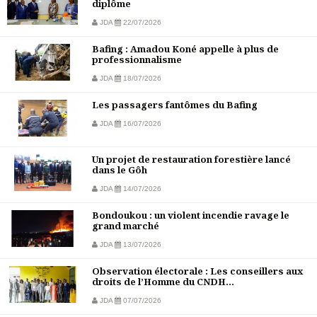
diplôme
JDA
22/07/2026
Bafing : Amadou Koné appelle à plus de
professionnalisme
JDA
18/07/2026
Les passagers fantômes du Bafing
JDA
16/07/2026
Un projet de restauration forestière lancé
dans le Gôh
JDA
14/07/2026
Bondoukou : un violent incendie ravage le
grand marché
JDA
13/07/2026
Observation électorale : Les conseillers aux
droits de l’Homme du CNDH...
JDA
07/07/2026