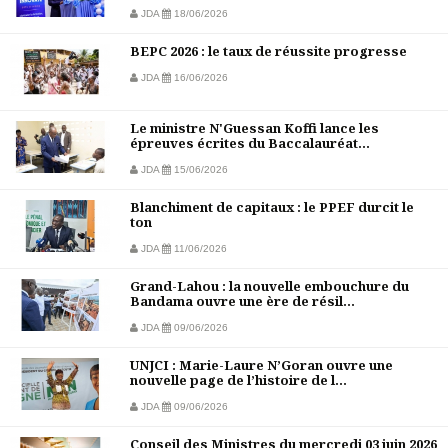
JDA
18/06/2026
BEPC 2026 : le taux de réussite progresse
JDA
16/06/2026
Le ministre N'Guessan Koffi lance les
épreuves écrites du Baccalauréat...
JDA
15/06/2026
Blanchiment de capitaux : le PPEF durcit le
ton
JDA
11/06/2026
Grand-Lahou : la nouvelle embouchure du
Bandama ouvre une ère de résil...
JDA
09/06/2026
UNJCI : Marie-Laure N’Goran ouvre une
nouvelle page de l’histoire de l...
JDA
09/06/2026
Conseil des Ministres du mercredi 03 juin 2026