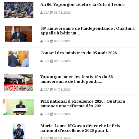
An 66: Yopougon célèbre la Côte d’Ivoire
JDA
08/08/2026
66ᵉ anniversaire de l’indépendance : Ouattara
appelle à bâtir un...
JDA
06/08/2026
Conseil des ministres du 05 août 2026
JDA
06/08/2026
Yopougon lance les festivités du 66ᵉ
anniversaire de l’indépenda...
JDA
04/08/2026
Prix national d’excellence 2026 : Ouattara
annonce une réforme dès 202...
JDA
03/08/2026
Marie-Laure N’Goran décroche le Prix
national d’excellence 2026 pour l...
JDA
03/08/2026