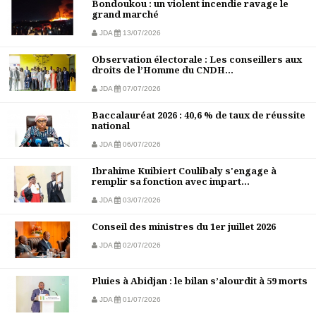
Bondoukou : un violent incendie ravage le
grand marché
JDA
13/07/2026
Observation électorale : Les conseillers aux
droits de l’Homme du CNDH...
JDA
07/07/2026
Baccalauréat 2026 : 40,6 % de taux de réussite
national
JDA
06/07/2026
Ibrahime Kuibiert Coulibaly s'engage à
remplir sa fonction avec impart...
JDA
03/07/2026
Conseil des ministres du 1er juillet 2026
JDA
02/07/2026
Pluies à Abidjan : le bilan s’alourdit à 59 morts
JDA
01/07/2026