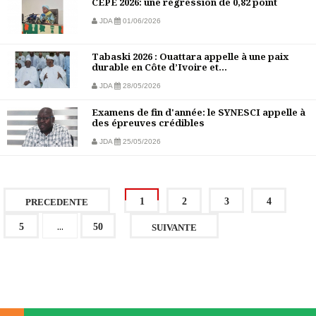
CEPE 2026: une régression de 0,82 point
JDA
01/06/2026
Tabaski 2026 : Ouattara appelle à une paix
durable en Côte d’Ivoire et...
JDA
28/05/2026
Examens de fin d'année: le SYNESCI appelle à
des épreuves crédibles
JDA
25/05/2026
1
2
3
4
PRECEDENTE
...
5
50
SUIVANTE