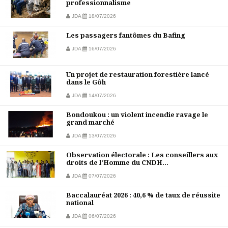
professionnalisme
JDA
18/07/2026
Les passagers fantômes du Bafing
JDA
16/07/2026
Un projet de restauration forestière lancé
dans le Gôh
JDA
14/07/2026
Bondoukou : un violent incendie ravage le
grand marché
JDA
13/07/2026
Observation électorale : Les conseillers aux
droits de l’Homme du CNDH...
JDA
07/07/2026
Baccalauréat 2026 : 40,6 % de taux de réussite
national
JDA
06/07/2026