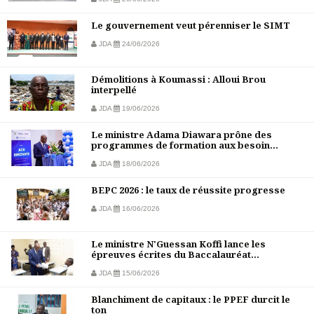
Le gouvernement veut pérenniser le SIMT
JDA
24/06/2026
Démolitions à Koumassi : Alloui Brou
interpellé
JDA
19/06/2026
Le ministre Adama Diawara prône des
programmes de formation aux besoin...
JDA
18/06/2026
BEPC 2026 : le taux de réussite progresse
JDA
16/06/2026
Le ministre N'Guessan Koffi lance les
épreuves écrites du Baccalauréat...
JDA
15/06/2026
Blanchiment de capitaux : le PPEF durcit le
ton