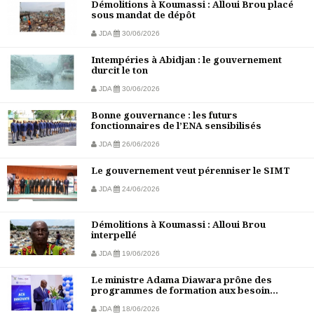
Démolitions à Koumassi : Alloui Brou placé
sous mandat de dépôt
JDA
30/06/2026
Intempéries à Abidjan : le gouvernement
durcit le ton
JDA
30/06/2026
Bonne gouvernance : les futurs
fonctionnaires de l’ENA sensibilisés
JDA
26/06/2026
Le gouvernement veut pérenniser le SIMT
JDA
24/06/2026
Démolitions à Koumassi : Alloui Brou
interpellé
JDA
19/06/2026
Le ministre Adama Diawara prône des
programmes de formation aux besoin...
JDA
18/06/2026