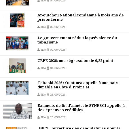
JDA
04/06/2026
Apoutchou National condamné à trois ans de
prison ferme
JDA
02/06/2026
Le gouvernement réduit la prévalence du
tabagisme
JDA
02/06/2026
CEPE 2026: une régression de 0,82 point
JDA
01/06/2026
Tabaski 2026 : Ouattara appelle à une paix
durable en Côte d’Ivoire et...
JDA
28/05/2026
Examens de fin d'année: le SYNESCI appelle à
des épreuves crédibles
JDA
25/05/2026
UNJCI : ouverture des candidatures pour le