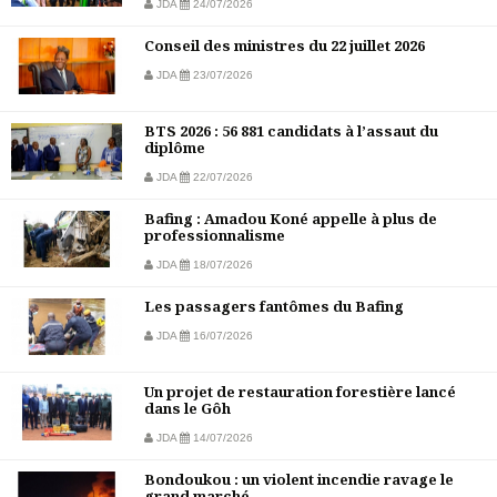
JDA
24/07/2026
Conseil des ministres du 22 juillet 2026
JDA
23/07/2026
BTS 2026 : 56 881 candidats à l’assaut du
diplôme
JDA
22/07/2026
Bafing : Amadou Koné appelle à plus de
professionnalisme
JDA
18/07/2026
Les passagers fantômes du Bafing
JDA
16/07/2026
Un projet de restauration forestière lancé
dans le Gôh
JDA
14/07/2026
Bondoukou : un violent incendie ravage le
grand marché