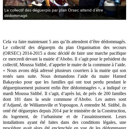
Le collectif des déguerpis par plan Orsec attend d’être
dédommagé.
Cela va faire maintenant 5 ans qu’ils attendent d’être dédommagés.
Le collectif des déguerpis du plan Organisation des secours
(ORSEC) 2014-2015 a donc décidé de faire une marche pacifique
ce mercredi devant la mairie d’Abobo. Il s’agit pour le président du
collectif, Moussa Sidibé, d’appeler le maire de la commune à l’aide.
« Nous avons déjà adressé plusieurs courriers à la mairie qui son
restés sans suite. Nous demandons l’aide du maire Hamed
Bakayoko pour que les familles qui ont tout perdu pendant le
déguerpissement puissent enfin être dédommagées », a indiqué ce
mardi Moussa Sidibé. Il s’agit, d’après lui, de près de 200 familles
dont 181 dans la seule commune d’Abobo. Les autres sont
d’Adjamé, de Williamsville et Yopougon. A entendre M. Sidibé, ils
onté été déguerpies depuis 2014 par le ministère de la Construction,
du logement, de l’urbanisme et de l’assainissement. Leurs
installations ayant été faites dans des conditions légales, une
procédure avait alors été enclenchée en vue de les dédommager