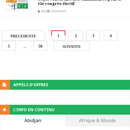
12e congrès électif
JDA
22/05/2026
1
2
3
4
PRECEDENTE
...
5
50
SUIVANTE
APPELS D'OFFRES
L’INFO EN CONTINU
Abidjan
Afrique & Monde