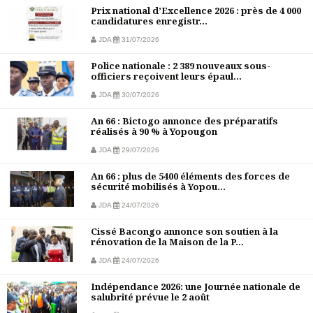
Prix national d’Excellence 2026 : près de 4 000
candidatures enregistr...
JDA
31/07/2026
Police nationale : 2 389 nouveaux sous-
officiers reçoivent leurs épaul...
JDA
30/07/2026
An 66 : Bictogo annonce des préparatifs
réalisés à 90 % à Yopougon
JDA
29/07/2026
An 66 : plus de 5400 éléments des forces de
sécurité mobilisés à Yopou...
JDA
24/07/2026
Cissé Bacongo annonce son soutien à la
rénovation de la Maison de la P...
JDA
24/07/2026
Indépendance 2026: une Journée nationale de
salubrité prévue le 2 août