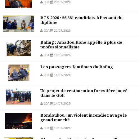
JDA
23/07/2026
BTS 2026 : 56 881 candidats à l’assaut du
diplôme
JDA
22/07/2026
Bafing : Amadou Koné appelle à plus de
professionnalisme
JDA
18/07/2026
Les passagers fantômes du Bafing
JDA
16/07/2026
Un projet de restauration forestière lancé
dans le Gôh
JDA
14/07/2026
Bondoukou : un violent incendie ravage le
grand marché
JDA
13/07/2026