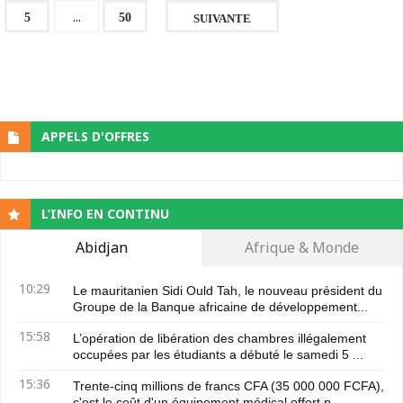
...
5
50
SUIVANTE
APPELS D'OFFRES
L’INFO EN CONTINU
Abidjan
Afrique & Monde
10:29
Le mauritanien Sidi Ould Tah, le nouveau président du
Groupe de la Banque africaine de développement...
15:58
L’opération de libération des chambres illégalement
occupées par les étudiants a débuté le samedi 5 ...
15:36
Trente-cinq millions de francs CFA (35 000 000 FCFA),
c'est le coût d'un équipement médical offert p...