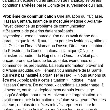
candidats décédés ou en situation de handicap selon les
conditions arrêtées par le Comité de
s
urveillance du Hadj.
Problème de communication
Une situation qui fait jaser.
Hassan Camara,
I
mam de la mosquée Médine d’Adjamé-
Payet, dénonce un problème de communication.
« Beaucoup de pèlerins étaient préparés
psychologiquement, parce qu’on nous avait donné des
garanties que le
H
adj aurait lieu pour les Ivoiriens »,
affirme
-
t-il. Or, selon l’
I
mam Mamadou Dosso,
D
irecteur de cabinet
du
P
résident du Conseil national islamique (CNI), le
ministère saoudien du Hajj et de la Omra ne s’était pas
encore prononcé lorsque les autorités ivoiriennes ont
commencé les préparatifs. La seule
inform
ation provenant
d’Arabie
s
aoudite, dit-il, émanait du ministère de la Santé,
qui n’est pas habilité à organiser le
H
adj. « Nous aurions pu
être mieux préparés à cette situation », indique l’
I
mam
Hassan Camara. De nombreux candidats au pèlerinage, à
l’entendre, ont fait le déplacement depuis le
ur
village
jusqu’à Abidjan pour rien. Au niveau de l’organisation, on
avait
commenc
é la formation des futurs voyageurs. Pour les
acteurs, en plus des décès relevés, reporter encore le
pèlerinage à une troisième année exclura beaucoup de