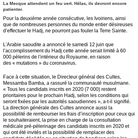
La Mecque attendent un feu vert. Hélas, ils devront encore
patienter.
Pour la deuxième année consécutive, les Ivoiriens, ainsi
que de nombreuses personnes du monde entier désireuses
d’effectuer le Hadj, ne pourront pas fouler la Terre Sainte.
L'Arabie saoudite a annoncé
l
e samedi 12 juin que
l'accomplissement du Hadj cette année sera
it
limité à 60
000 pèlerins de l'intérieur du Royaume, en raison
des « mutations » du coronavirus.
Face à cette situation, le
D
irecteur général des Cultes,
Messamba Bamba, a rassuré la communauté musulmane.
« Tous les candidats inscrits en 2020 (7 000) restent
prioritaires pour le prochain Hadj, selon les conditions qui
seront fixées par les autorités saoudiennes », a-
t-il
signifié.
La direction générale des Cultes annon
c
e aussi la
possibilité de rembourser les frais d’inscription
pour
ceux qui
le souhaiteraient, la prise en charge de la consultation
médicale pré-pèlerinage des candidats inscrits en 2020 et
qui ont été invités
et
la possibilité de remplacer des