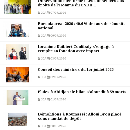
Observation électorale : Les conseillers aux
droits de l’Homme du CNDH...
JDA
07/07/2026
Baccalauréat 2026 : 40,6 % de taux de réussite
national
JDA
06/07/2026
Ibrahime Kuibiert Coulibaly s'engage à
remplir sa fonction avec impart...
JDA
03/07/2026
Conseil des ministres du 1er juillet 2026
JDA
02/07/2026
Pluies à Abidjan : le bilan s’alourdit à 59 morts
JDA
01/07/2026
Démolitions à Koumassi : Alloui Brou placé
sous mandat de dépôt
JDA
30/06/2026