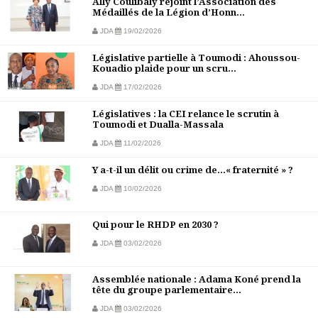
Ally Coulibaly rejoint l’Association des
Médaillés de la Légion d’Honn...
JDA
19/02/2026
Législative partielle à Toumodi : Ahoussou-
Kouadio plaide pour un scru...
JDA
17/02/2026
Législatives : la CEI relance le scrutin à
Toumodi et Dualla-Massala
JDA
11/02/2026
Y a-t-il un délit ou crime de…« fraternité » ?
JDA
10/02/2026
Qui pour le RHDP en 2030 ?
JDA
03/02/2026
Assemblée nationale : Adama Koné prend la
tête du groupe parlementaire...
JDA
03/02/2026