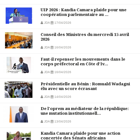
UIP 2026 : Kandia Camara plaide pour une
coopération parlementaire au ...
JDA
17/04/2026
Conseil des Ministres du mercredi 15 avril
2026
JDA
16/04/2026
Faut-il repenser les mouvements dans le
corps préfectoral en Côte d’Iv...
JDA
16/04/2026
Présidentielle au Bénin : Romuald Wadagni
élu avec un score écrasant
JDA
14/04/2026
De l'oprem au médiateur de la république:
une mutation institutionnell...
JDA
13/04/2026
Kandia Camara plaide pour une action
concertée des Sénats africains