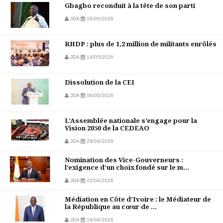
Gbagbo reconduit à la tête de son parti
JDA
16/05/2026
RHDP : plus de 1,2 million de militants enrôlés
JDA
14/05/2026
Dissolution de la CEI
JDA
06/05/2026
L’Assemblée nationale s’engage pour la
Vision 2050 de la CEDEAO
JDA
28/04/2026
Nomination des Vice-Gouverneurs :
l’exigence d'un choix fondé sur le m...
JDA
22/04/2026
Médiation en Côte d’Ivoire : le Médiateur de
la République au cœur de ...
JDA
18/04/2026