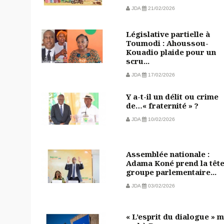
JDA
21/02/2026
Législative partielle à
Toumodi : Ahoussou-
Kouadio plaide pour un
scru...
JDA
17/02/2026
Y a-t-il un délit ou crime
de…« fraternité » ?
JDA
10/02/2026
Assemblée nationale :
Adama Koné prend la têt
groupe parlementaire...
JDA
03/02/2026
« L’esprit du dialogue » m