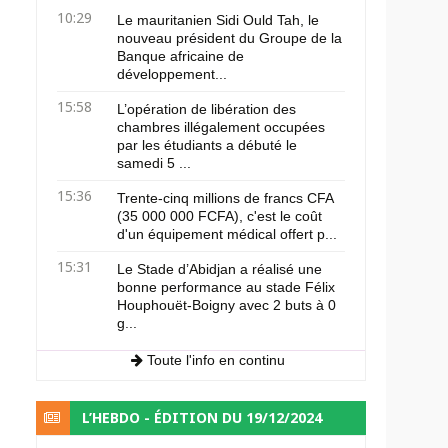
10:29
Le mauritanien Sidi Ould Tah, le
nouveau président du Groupe de la
Banque africaine de
développement...
15:58
L’opération de libération des
chambres illégalement occupées
par les étudiants a débuté le
samedi 5 ...
15:36
Trente-cinq millions de francs CFA
(35 000 000 FCFA), c'est le coût
d'un équipement médical offert p...
15:31
Le Stade d’Abidjan a réalisé une
bonne performance au stade Félix
Houphouët-Boigny avec 2 buts à 0
g...
Toute l'info en continu
L’HEBDO - ÉDITION DU 19/12/2024