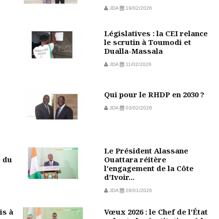
JDA
19/02/2026
Législatives : la CEI relance
le scrutin à Toumodi et
Dualla-Massala
JDA
11/02/2026
Qui pour le RHDP en 2030 ?
JDA
03/02/2026
Le Président Alassane
e du
Ouattara réitère
l'engagement de la Côte
d'Ivoir...
JDA
28/01/2026
is à
Vœux 2026 : le Chef de l’État