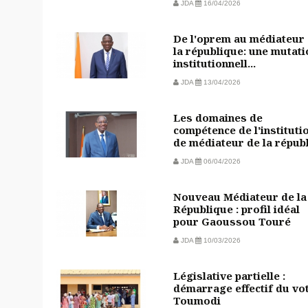
JDA
16/04/2026
De l'oprem au médiateur
la république: une mutati
institutionnell...
JDA
13/04/2026
Les domaines de
compétence de l'instituti
de médiateur de la républi
JDA
06/04/2026
Nouveau Médiateur de la
République : profil idéal
pour Gaoussou Touré
JDA
10/03/2026
Législative partielle :
démarrage effectif du vo
Toumodi