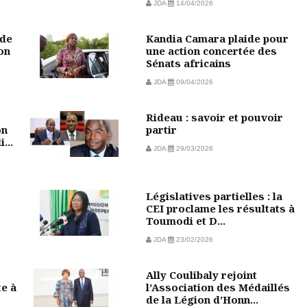
JDA
14/04/2026
 de
Kandia Camara plaide pour
on
une action concertée des
Sénats africains
JDA
09/04/2026
Rideau : savoir et pouvoir
on
partir
...
JDA
29/03/2026
Législatives partielles : la
CEI proclame les résultats à
Toumodi et D...
JDA
23/02/2026
Ally Coulibaly rejoint
te à
l’Association des Médaillés
de la Légion d’Honn...