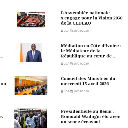
L’Assemblée nationale
s’engage pour la Vision 2050
de la CEDEAO
JDA
28/04/2026
Médiation en Côte d’Ivoire :
le Médiateur de la
..
République au cœur de ...
JDA
18/04/2026
Conseil des Ministres du
ion
mercredi 15 avril 2026
JDA
16/04/2026
Présidentielle au Bénin :
ps
Romuald Wadagni élu avec
un score écrasant