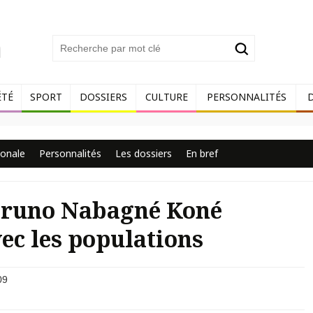
ÉTÉ
SPORT
DOSSIERS
CULTURE
PERSONNALITÉS
ionale
Personnalités
Les dossiers
En bref
 Bruno Nabagné Koné
vec les populations
09