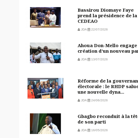
Bassirou Diomaye Faye
prend la présidence de la
CEDEAO
JDA
22/07/2026
Ahoua Don-Mello engage 
création d’un nouveau pa
JDA
13/07/2026
Réforme de la gouvernan
électorale : le RHDP salu
une nouvelle dyna...
JDA
24/06/2026
Gbagbo reconduit à la têt
de son parti
JDA
16/05/2026