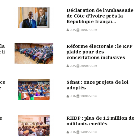
Déclaration de l’Ambassade
de Côte d’Ivoire près la
République françai...
JDA
16/07/2026
la
Réforme électorale : le RPP
rti
plaide pour des
concertations inclusives
JDA
26/06/2026
ce
Sénat : onze projets de loi
e
adoptés
JDA
19/06/2026
e
RHDP : plus de 1,2 million de
militants enrôlés
JDA
14/05/2026