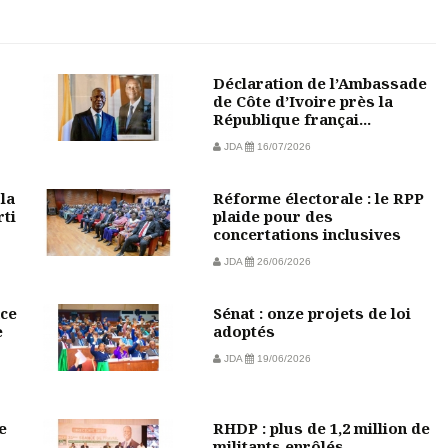
Déclaration de l’Ambassade
de Côte d’Ivoire près la
République françai...
JDA
16/07/2026
la
Réforme électorale : le RPP
rti
plaide pour des
concertations inclusives
JDA
26/06/2026
ce
Sénat : onze projets de loi
e
adoptés
JDA
19/06/2026
e
RHDP : plus de 1,2 million de
militants enrôlés