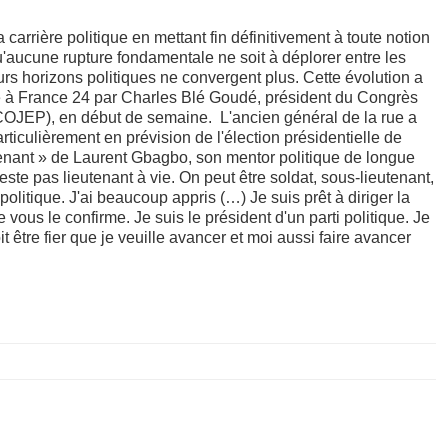
arrière politique en mettant fin définitivement à toute notion
'aucune rupture fondamentale ne soit à déplorer entre les
urs horizons politiques ne convergent plus. Cette évolution a
ée à France 24 par Charles Blé Goudé, président du Congrès
s (COJEP), en début de semaine. L'ancien général de la rue a
ticulièrement en prévision de l'élection présidentielle de
utenant » de Laurent Gbagbo, son mentor politique de longue
este pas lieutenant à vie. On peut être soldat, sous-lieutenant,
 politique. J'ai beaucoup appris (…) Je suis prêt à diriger la
e vous le confirme. Je suis le président d'un parti politique. Je
 être fier que je veuille avancer et moi aussi faire avancer