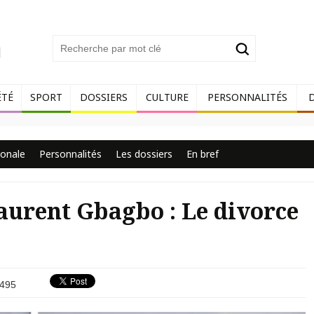
ÉTÉ
SPORT
DOSSIERS
CULTURE
PERSONNALITÉS
ionale
Personnalités
Les dossiers
En bref
aurent Gbagbo : Le divorce
495