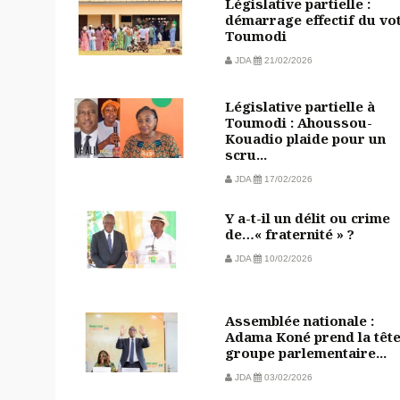
Législative partielle :
démarrage effectif du vo
Toumodi
JDA
21/02/2026
Législative partielle à
Toumodi : Ahoussou-
Kouadio plaide pour un
scru...
JDA
17/02/2026
Y a-t-il un délit ou crime
de…« fraternité » ?
JDA
10/02/2026
Assemblée nationale :
Adama Koné prend la têt
groupe parlementaire...
JDA
03/02/2026