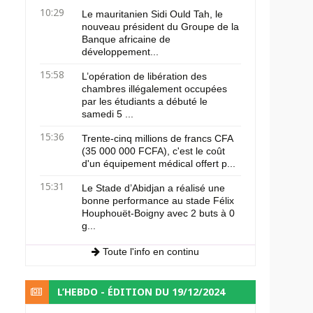
10:29
Le mauritanien Sidi Ould Tah, le
nouveau président du Groupe de la
Banque africaine de
développement...
15:58
L’opération de libération des
chambres illégalement occupées
par les étudiants a débuté le
samedi 5 ...
15:36
Trente-cinq millions de francs CFA
(35 000 000 FCFA), c'est le coût
d'un équipement médical offert p...
15:31
Le Stade d’Abidjan a réalisé une
bonne performance au stade Félix
Houphouët-Boigny avec 2 buts à 0
g...
Toute l'info en continu
L’HEBDO - ÉDITION DU 19/12/2024