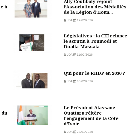
Ally Coulibaly rejoint
te à
l’Association des Médaillés
de la Légion d’Honn...
JDA
19/02/2026
Législatives : la CEI relance
le scrutin à Toumodi et
Dualla-Massala
JDA
11/02/2026
Qui pour le RHDP en 2030 ?
JDA
03/02/2026
Le Président Alassane
e du
Ouattara réitère
l'engagement de la Côte
d'Ivoir...
JDA
28/01/2026