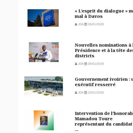
« L’esprit du dialogue » m
mal à Davos
JDA
28/01/2026
Nouvelles nominations à 
Présidence et à la tête de
districts
JDA
26/01/2026
Gouvernement ivoirien : 
exécutif resserré
JDA
23/01/2026
Intervention de l'honorab
Mamadou Toure
représentant du candidat
...