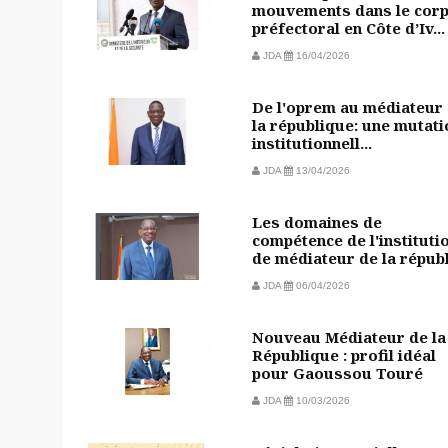
mouvements dans le cor
préfectoral en Côte d’Iv...
JDA
16/04/2026
De l'oprem au médiateur
la république: une mutati
institutionnell...
JDA
13/04/2026
Les domaines de
compétence de l'instituti
de médiateur de la républi
JDA
06/04/2026
Nouveau Médiateur de la
République : profil idéal
pour Gaoussou Touré
JDA
10/03/2026