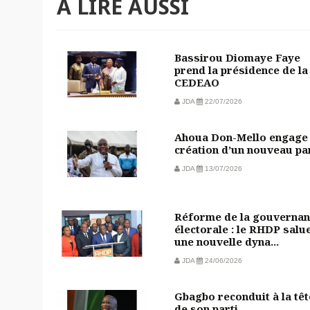
À LIRE AUSSI
Bassirou Diomaye Faye
prend la présidence de la
CEDEAO
JDA
22/07/2026
Ahoua Don-Mello engage 
création d’un nouveau pa
JDA
13/07/2026
Réforme de la gouvernan
électorale : le RHDP salu
une nouvelle dyna...
JDA
24/06/2026
Gbagbo reconduit à la têt
de son parti