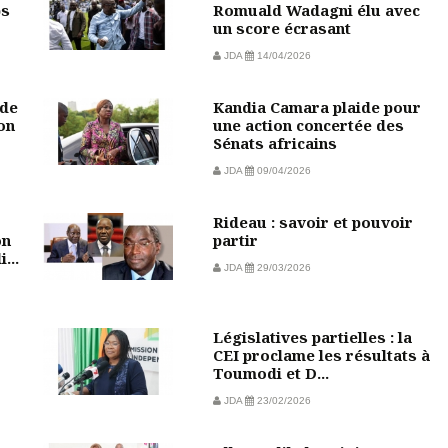
ps
Romuald Wadagni élu avec
un score écrasant
JDA
14/04/2026
 de
Kandia Camara plaide pour
on
une action concertée des
Sénats africains
JDA
09/04/2026
Rideau : savoir et pouvoir
on
partir
...
JDA
29/03/2026
Législatives partielles : la
CEI proclame les résultats à
Toumodi et D...
JDA
23/02/2026