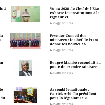
is à
Vœux 2026 : le Chef de l’État
exhorte les institutions à la
rigueur et...
JDA
27/01/2026
la
Premier Conseil des
s
ministres : le Chef de l’État
donne les nouvelles ...
JDA
24/01/2026
un
Beugré Mambé reconduit au
poste de Premier Ministre
JDA
21/01/2026
le
Assemblée nationale :
Patrick Achi élu président
 du
pour la législature 2...
JDA
17/01/2026