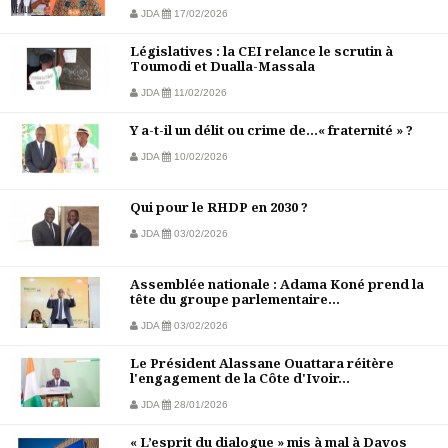
JDA
17/02/2026
Législatives : la CEI relance le scrutin à
Toumodi et Dualla-Massala
JDA
11/02/2026
Y a-t-il un délit ou crime de…« fraternité » ?
JDA
10/02/2026
Qui pour le RHDP en 2030 ?
JDA
03/02/2026
Assemblée nationale : Adama Koné prend la
tête du groupe parlementaire...
JDA
03/02/2026
Le Président Alassane Ouattara réitère
l'engagement de la Côte d'Ivoir...
JDA
28/01/2026
« L’esprit du dialogue » mis à mal à Davos