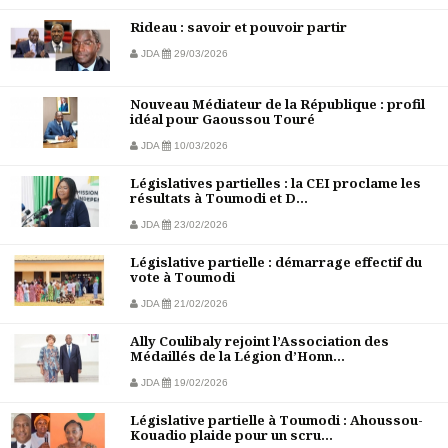
Rideau : savoir et pouvoir partir
JDA
29/03/2026
Nouveau Médiateur de la République : profil
idéal pour Gaoussou Touré
JDA
10/03/2026
Législatives partielles : la CEI proclame les
résultats à Toumodi et D...
JDA
23/02/2026
Législative partielle : démarrage effectif du
vote à Toumodi
JDA
21/02/2026
Ally Coulibaly rejoint l’Association des
Médaillés de la Légion d’Honn...
JDA
19/02/2026
Législative partielle à Toumodi : Ahoussou-
Kouadio plaide pour un scru...