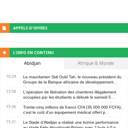
APPELS D'OFFRES
L’INFO EN CONTINU
Abidjan
Afrique & Monde
10:29
Le mauritanien Sidi Ould Tah, le nouveau président du
Groupe de la Banque africaine de développement...
15:58
L’opération de libération des chambres illégalement
occupées par les étudiants a débuté le samedi 5 ...
15:36
Trente-cinq millions de francs CFA (35 000 000 FCFA),
c'est le coût d'un équipement médical offert p...
15:31
Le Stade d’Abidjan a réalisé une bonne performance
au stade Félix Houphouët-Boigny avec 2 buts à 0 g...