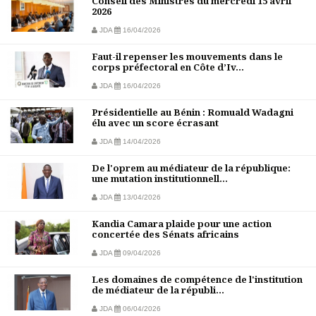
Conseil des Ministres du mercredi 15 avril
2026
JDA
16/04/2026
Faut-il repenser les mouvements dans le
corps préfectoral en Côte d’Iv...
JDA
16/04/2026
Présidentielle au Bénin : Romuald Wadagni
élu avec un score écrasant
JDA
14/04/2026
De l'oprem au médiateur de la république:
une mutation institutionnell...
JDA
13/04/2026
Kandia Camara plaide pour une action
concertée des Sénats africains
JDA
09/04/2026
Les domaines de compétence de l'institution
de médiateur de la républi...
JDA
06/04/2026