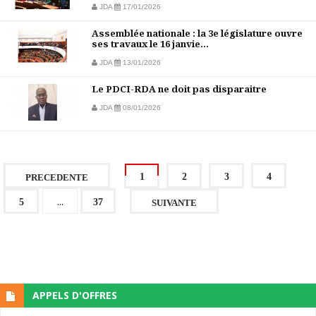
JDA
17/01/2026
Assemblée nationale : la 3e législature ouvre
ses travaux le 16 janvie...
JDA
13/01/2026
Le PDCI-RDA ne doit pas disparaitre
JDA
08/01/2026
1
2
3
4
PRECEDENTE
...
5
37
SUIVANTE
APPELS D'OFFRES