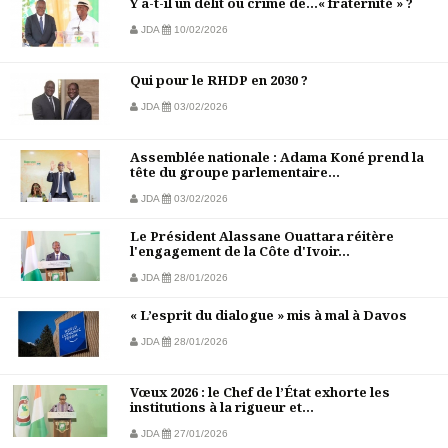
Y a-t-il un délit ou crime de…« fraternité » ?
JDA
10/02/2026
Qui pour le RHDP en 2030 ?
JDA
03/02/2026
Assemblée nationale : Adama Koné prend la
tête du groupe parlementaire...
JDA
03/02/2026
Le Président Alassane Ouattara réitère
l'engagement de la Côte d'Ivoir...
JDA
28/01/2026
« L’esprit du dialogue » mis à mal à Davos
JDA
28/01/2026
Vœux 2026 : le Chef de l’État exhorte les
institutions à la rigueur et...
JDA
27/01/2026