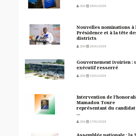
JDA
28/01/2026
Nouvelles nominations à 
Présidence et à la tête de
districts
JDA
26/01/2026
Gouvernement ivoirien : 
exécutif resserré
JDA
23/01/2026
Intervention de l'honorab
Mamadou Toure
représentant du candidat
...
JDA
17/01/2026
Assemblée nationale : la 