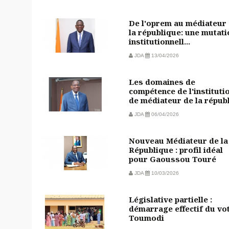
De l'oprem au médiateur
la république: une mutati
institutionnell...
JDA
13/04/2026
Les domaines de
compétence de l'instituti
de médiateur de la républi
JDA
06/04/2026
Nouveau Médiateur de la
République : profil idéal
pour Gaoussou Touré
JDA
10/03/2026
Législative partielle :
démarrage effectif du vo
Toumodi