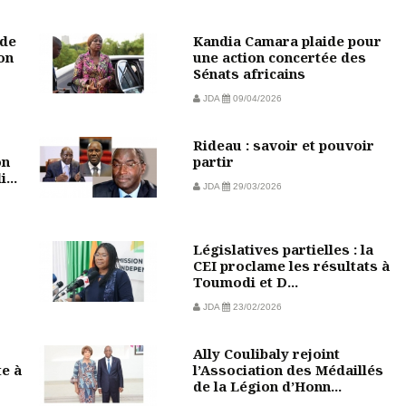
 de
Kandia Camara plaide pour
on
une action concertée des
Sénats africains
JDA
09/04/2026
Rideau : savoir et pouvoir
on
partir
...
JDA
29/03/2026
Législatives partielles : la
CEI proclame les résultats à
Toumodi et D...
JDA
23/02/2026
Ally Coulibaly rejoint
te à
l’Association des Médaillés
de la Légion d’Honn...