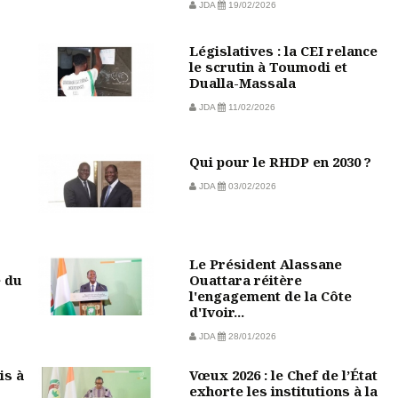
JDA
19/02/2026
Législatives : la CEI relance
le scrutin à Toumodi et
Dualla-Massala
JDA
11/02/2026
Qui pour le RHDP en 2030 ?
JDA
03/02/2026
Le Président Alassane
e du
Ouattara réitère
l'engagement de la Côte
d'Ivoir...
JDA
28/01/2026
is à
Vœux 2026 : le Chef de l’État
exhorte les institutions à la