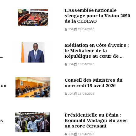
L’Assemblée nationale
s’engage pour la Vision 2050
de la CEDEAO
JDA
28/04/2026
Médiation en Côte d’Ivoire :
le Médiateur de la
..
République au cœur de ...
JDA
18/04/2026
Conseil des Ministres du
ion
mercredi 15 avril 2026
JDA
16/04/2026
Présidentielle au Bénin :
ps
Romuald Wadagni élu avec
un score écrasant
JDA
14/04/2026