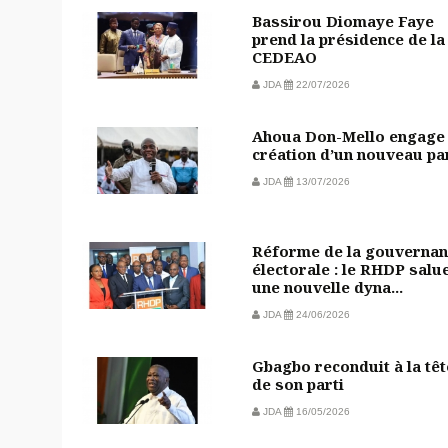
Bassirou Diomaye Faye
prend la présidence de la
CEDEAO
JDA
22/07/2026
Ahoua Don-Mello engage 
création d’un nouveau pa
JDA
13/07/2026
Réforme de la gouvernan
électorale : le RHDP salu
une nouvelle dyna...
JDA
24/06/2026
Gbagbo reconduit à la têt
de son parti
JDA
16/05/2026