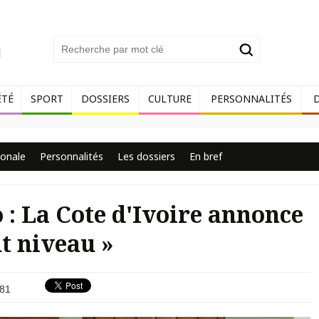
ÉTÉ
SPORT
DOSSIERS
CULTURE
PERSONNALITÉS
ionale
Personnalités
Les dossiers
En bref
 : La Cote d'Ivoire annonce
t niveau »
81