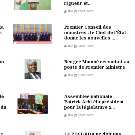
rigueur et...
JDA
27/01/2026
la
Premier Conseil des
s
ministres : le Chef de l’État
donne les nouvelles ...
JDA
24/01/2026
un
Beugré Mambé reconduit au
poste de Premier Ministre
JDA
21/01/2026
le
Assemblée nationale :
Patrick Achi élu président
 du
pour la législature 2...
JDA
17/01/2026
3e
Le PDCI-RDA ne doit pas