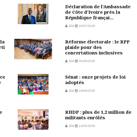
Déclaration de l’Ambassade
de Côte d’Ivoire près la
République françai...
JDA
16/07/2026
la
Réforme électorale : le RPP
rti
plaide pour des
concertations inclusives
JDA
26/06/2026
ce
Sénat : onze projets de loi
e
adoptés
JDA
19/06/2026
e
RHDP : plus de 1,2 million de
militants enrôlés
JDA
14/05/2026