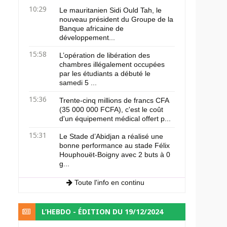
10:29
Le mauritanien Sidi Ould Tah, le
nouveau président du Groupe de la
Banque africaine de
développement...
15:58
L’opération de libération des
chambres illégalement occupées
par les étudiants a débuté le
samedi 5 ...
15:36
Trente-cinq millions de francs CFA
(35 000 000 FCFA), c'est le coût
d'un équipement médical offert p...
15:31
Le Stade d’Abidjan a réalisé une
bonne performance au stade Félix
Houphouët-Boigny avec 2 buts à 0
g...
Toute l'info en continu
L’HEBDO - ÉDITION DU 19/12/2024