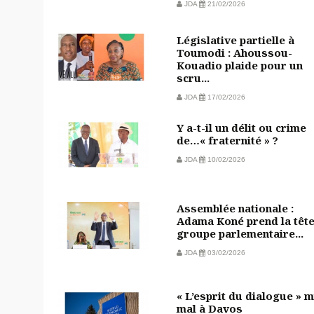
JDA
21/02/2026
Législative partielle à
Toumodi : Ahoussou-
Kouadio plaide pour un
scru...
JDA
17/02/2026
Y a-t-il un délit ou crime
de…« fraternité » ?
JDA
10/02/2026
Assemblée nationale :
Adama Koné prend la têt
groupe parlementaire...
JDA
03/02/2026
« L’esprit du dialogue » m
mal à Davos