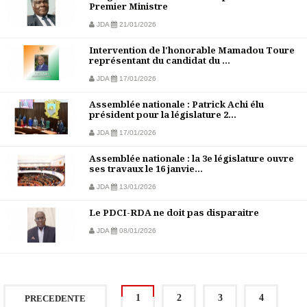
Premier Ministre
JDA
21/01/2026
Intervention de l'honorable Mamadou Toure
représentant du candidat du ...
JDA
17/01/2026
Assemblée nationale : Patrick Achi élu
président pour la législature 2...
JDA
17/01/2026
Assemblée nationale : la 3e législature ouvre
ses travaux le 16 janvie...
JDA
13/01/2026
Le PDCI-RDA ne doit pas disparaitre
JDA
08/01/2026
1
2
3
4
PRECEDENTE