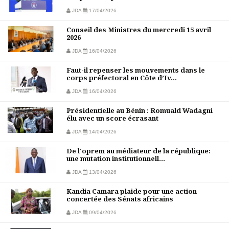
JDA
17/04/2026
Conseil des Ministres du mercredi 15 avril
2026
JDA
16/04/2026
Faut-il repenser les mouvements dans le
corps préfectoral en Côte d’Iv...
JDA
16/04/2026
Présidentielle au Bénin : Romuald Wadagni
élu avec un score écrasant
JDA
14/04/2026
De l'oprem au médiateur de la république:
une mutation institutionnell...
JDA
13/04/2026
Kandia Camara plaide pour une action
concertée des Sénats africains
JDA
09/04/2026