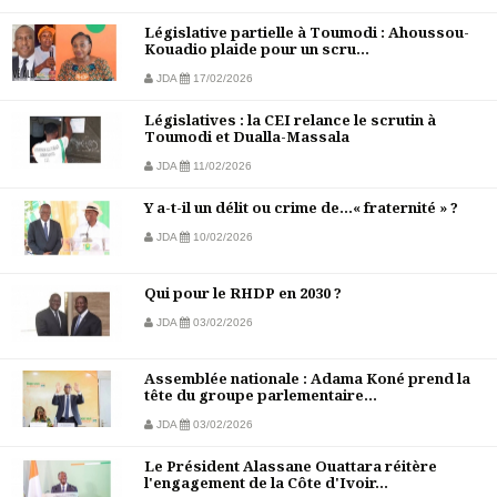
Législative partielle à Toumodi : Ahoussou-
Kouadio plaide pour un scru...
JDA
17/02/2026
Législatives : la CEI relance le scrutin à
Toumodi et Dualla-Massala
JDA
11/02/2026
Y a-t-il un délit ou crime de…« fraternité » ?
JDA
10/02/2026
Qui pour le RHDP en 2030 ?
JDA
03/02/2026
Assemblée nationale : Adama Koné prend la
tête du groupe parlementaire...
JDA
03/02/2026
Le Président Alassane Ouattara réitère
l'engagement de la Côte d'Ivoir...