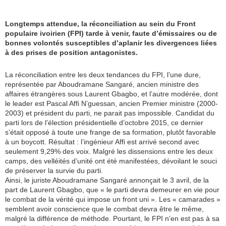
Longtemps attendue, la réconciliation au sein du Front
populaire ivoirien (FPI) tarde à venir, faute d’émissaires ou de
bonnes volontés susceptibles d’aplanir les divergences liées
à des prises de position antagonistes.
La réconciliation entre les deux tendances du FPI, l’une dure,
représentée par Aboudramane Sangaré, ancien ministre des
affaires étrangères sous Laurent Gbagbo, et l’autre modérée, dont
le leader est Pascal Affi N’guessan, ancien Premier ministre (2000-
2003) et président du parti, ne parait pas impossible. Candidat du
parti lors de l’élection présidentielle d’octobre 2015, ce dernier
s’était opposé à toute une frange de sa formation, plutôt favorable
à un boycott. Résultat : l’ingénieur Affi est arrivé second avec
seulement 9,29% des voix. Malgré les dissensions entre les deux
camps, des velléités d’unité ont été manifestées, dévoilant le souci
de préserver la survie du parti.
Ainsi, le juriste Aboudramane Sangaré annonçait le 3 avril, de la
part de Laurent Gbagbo, que « le parti devra demeurer en vie pour
le combat de la vérité qui impose un front uni ». Les « camarades »
semblent avoir conscience que le combat devra être le même,
malgré la différence de méthode. Pourtant, le FPI n’en est pas à sa