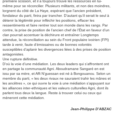
première scission, et il a toujours trouvé les ressources en lui-
même pour se réconcilier. Plusieurs militants, et non des moindres,
lorgnent du côté de La Haye, espérant que l’ancien président,
fondateur du parti, finira par trancher. D’autant qu’il serait le seul à
détenir la légitimité pour infléchir les positions, effacer les
ressentiments et faire rentrer tout son monde dans les rangs. Par
contre, la prise de position de l’ancien chef de l’État en faveur d’un
clan pourrait accentuer la déchirure et entraîner Longtemps
attendue, la réconciliation au sein du Front populaire ivoirien (FPI)
tarde à venir, faute d’émissaires ou de bonnes volontés
susceptibles d’aplanir les divergences liées à des prises de position
antagonistes.
Une rupture définitive.
D’où la voie d’une médiation. Les deux leaders qui s’affrontent ont
en partage la communauté Agni. Aboudramane Sangaré en est
issu par sa mère, et Affi N’guessan est né à Bongouanou. Selon un
membre du parti, « les deux rivaux ne sauraient trahir les mânes et
les ancêtres », ce qui ouvre la voie à une médiation s’appuyant sur
les alliances inter-ethniques et les valeurs culturelles Agni, dont ils
parlent tous deux la langue. Reste à trouver celui ou ceux qui
mèneront cette médiation.
Jean-Philippe D’ABZAC