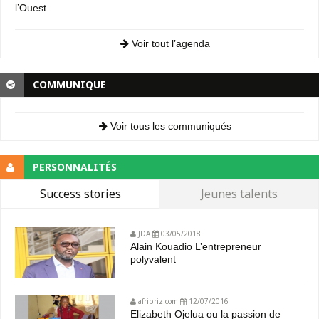
l’Ouest.
Voir tout l’agenda
COMMUNIQUE
Voir tous les communiqués
PERSONNALITÉS
Success stories
Jeunes talents
JDA
03/05/2018
Alain Kouadio L’entrepreneur
polyvalent
afripriz.com
12/07/2016
Elizabeth Ojelua ou la passion de