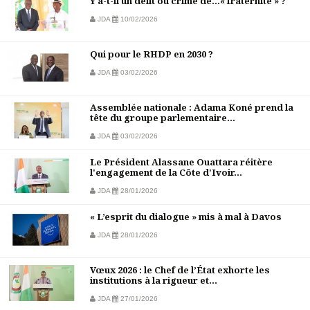
Y a-t-il un délit ou crime de…« fraternité » ?
JDA
10/02/2026
Qui pour le RHDP en 2030 ?
JDA
03/02/2026
Assemblée nationale : Adama Koné prend la
tête du groupe parlementaire...
JDA
03/02/2026
Le Président Alassane Ouattara réitère
l'engagement de la Côte d'Ivoir...
JDA
28/01/2026
« L’esprit du dialogue » mis à mal à Davos
JDA
28/01/2026
Vœux 2026 : le Chef de l’État exhorte les
institutions à la rigueur et...
JDA
27/01/2026