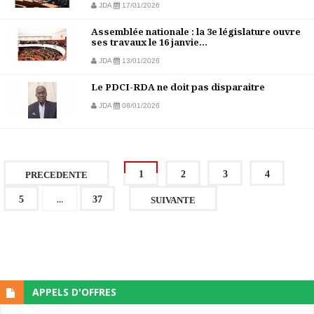
JDA
17/01/2026
Assemblée nationale : la 3e législature ouvre
ses travaux le 16 janvie...
JDA
13/01/2026
Le PDCI-RDA ne doit pas disparaitre
JDA
08/01/2026
1
2
3
4
PRECEDENTE
...
5
37
SUIVANTE
APPELS D'OFFRES