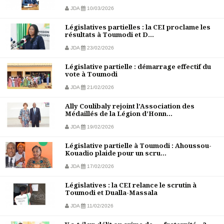
JDA
10/03/2026
Législatives partielles : la CEI proclame les
résultats à Toumodi et D...
JDA
23/02/2026
Législative partielle : démarrage effectif du
vote à Toumodi
JDA
21/02/2026
Ally Coulibaly rejoint l’Association des
Médaillés de la Légion d’Honn...
JDA
19/02/2026
Législative partielle à Toumodi : Ahoussou-
Kouadio plaide pour un scru...
JDA
17/02/2026
Législatives : la CEI relance le scrutin à
Toumodi et Dualla-Massala
JDA
11/02/2026