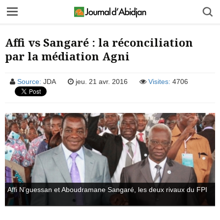
Affi vs Sangaré : la réconciliation
par la médiation Agni
Source:
JDA
jeu. 21 avr. 2016
Visites:
4706
Affi N’guessan et Aboudramane Sangaré, les deux rivaux du FPI