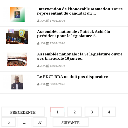
Intervention de l'honorable Mamadou Toure
représentant du candidat du ...
JDA
17/01/2026
Assemblée nationale : Patrick Achi élu
président pour la législature 2...
JDA
17/01/2026
Assemblée nationale : la 3e législature ouvre
ses travaux le 16 janvie...
JDA
13/01/2026
Le PDCI-RDA ne doit pas disparaitre
JDA
08/01/2026
1
2
3
4
PRECEDENTE
...
5
37
SUIVANTE