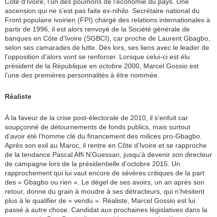
Côte d’Ivoire, l’un des poumons de l’économie du pays. Une
ascension qui ne s’est pas faite ex-nihilo. Secrétaire national du
Front populaire ivoirien (FPI) chargé des relations internationales à
partir de 1996, il est alors renvoyé de la Société générale de
banques en Côte d’Ivoire (SGBCI), car proche de Laurent Gbagbo,
selon ses camarades de lutte. Dès lors, ses liens avec le leader de
l’opposition d’alors vont se renforcer. Lorsque celui-ci est élu
président de la République en octobre 2000, Marcel Gossio est
l’une des premières personnalités à être nommée.
Réaliste
À la faveur de la crise post-électorale de 2010, il s’enfuit car
soupçonné de détournements de fonds publics, mais surtout
d’avoir été l’homme clé du financement des milices pro-Gbagbo.
Après son exil au Maroc, il rentre en Côte d’Ivoire et se rapproche
de la tendance Pascal Affi N’Guessan, jusqu’à devenir son directeur
de campagne lors de la présidentielle d’octobre 2015. Un
rapprochement qui lui vaut encore de sévères critiques de la part
des « Gbagbo ou rien ». Le dégel de ses avoirs, un an après son
retour, donne du grain à moudre à ses détracteurs, qui n’hésitent
plus à le qualifier de « vendu ». Réaliste, Marcel Gossio est lui
passé à autre chose. Candidat aux prochaines législatives dans la