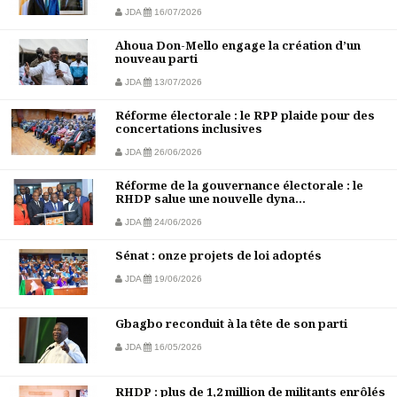
JDA
16/07/2026
Ahoua Don-Mello engage la création d’un
nouveau parti
JDA
13/07/2026
Réforme électorale : le RPP plaide pour des
concertations inclusives
JDA
26/06/2026
Réforme de la gouvernance électorale : le
RHDP salue une nouvelle dyna...
JDA
24/06/2026
Sénat : onze projets de loi adoptés
JDA
19/06/2026
Gbagbo reconduit à la tête de son parti
JDA
16/05/2026
RHDP : plus de 1,2 million de militants enrôlés