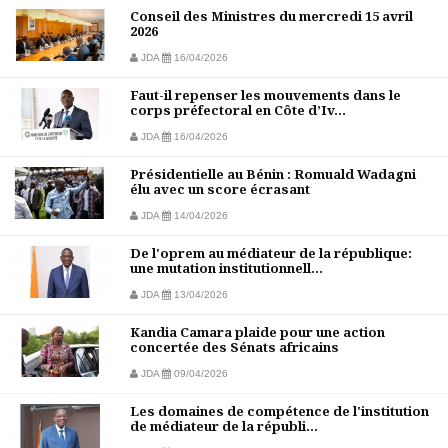
Conseil des Ministres du mercredi 15 avril
2026
JDA
16/04/2026
Faut-il repenser les mouvements dans le
corps préfectoral en Côte d’Iv...
JDA
16/04/2026
Présidentielle au Bénin : Romuald Wadagni
élu avec un score écrasant
JDA
14/04/2026
De l'oprem au médiateur de la république:
une mutation institutionnell...
JDA
13/04/2026
Kandia Camara plaide pour une action
concertée des Sénats africains
JDA
09/04/2026
Les domaines de compétence de l'institution
de médiateur de la républi...