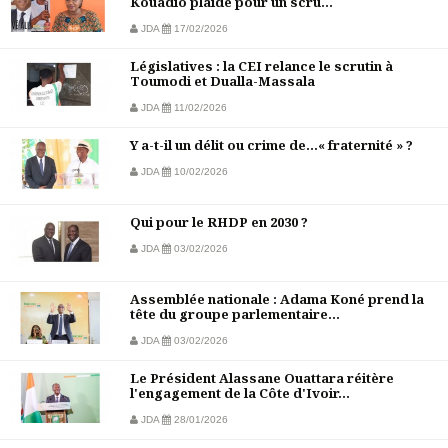
Kouadio plaide pour un scru...
JDA
17/02/2026
Législatives : la CEI relance le scrutin à
Toumodi et Dualla-Massala
JDA
11/02/2026
Y a-t-il un délit ou crime de…« fraternité » ?
JDA
10/02/2026
Qui pour le RHDP en 2030 ?
JDA
03/02/2026
Assemblée nationale : Adama Koné prend la
tête du groupe parlementaire...
JDA
03/02/2026
Le Président Alassane Ouattara réitère
l'engagement de la Côte d'Ivoir...
JDA
28/01/2026