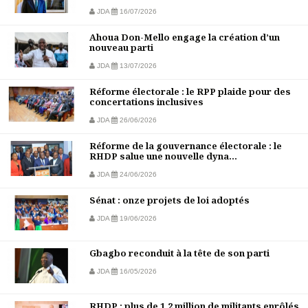
JDA
16/07/2026
Ahoua Don-Mello engage la création d’un
nouveau parti
JDA
13/07/2026
Réforme électorale : le RPP plaide pour des
concertations inclusives
JDA
26/06/2026
Réforme de la gouvernance électorale : le
RHDP salue une nouvelle dyna...
JDA
24/06/2026
Sénat : onze projets de loi adoptés
JDA
19/06/2026
Gbagbo reconduit à la tête de son parti
JDA
16/05/2026
RHDP : plus de 1,2 million de militants enrôlés