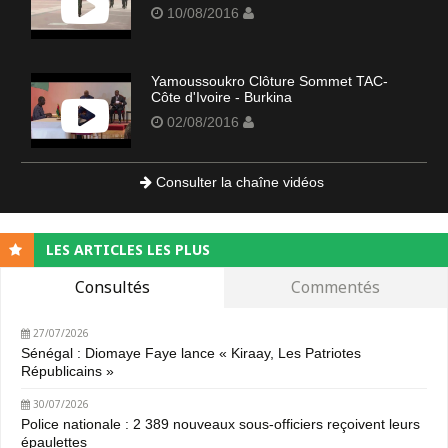
10/08/2016
Yamoussoukro Clôture Sommet TAC-
Côte d'Ivoire - Burkina
02/08/2016
Consulter la chaîne vidéos
LES ARTICLES LES PLUS
Consultés
Commentés
27/07/2026
Sénégal : Diomaye Faye lance « Kiraay, Les Patriotes
Républicains »
30/07/2026
Police nationale : 2 389 nouveaux sous-officiers reçoivent leurs
épaulettes