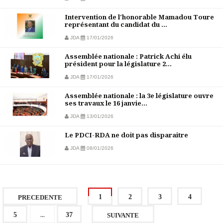
Intervention de l'honorable Mamadou Toure
représentant du candidat du ...
JDA
17/01/2026
Assemblée nationale : Patrick Achi élu
président pour la législature 2...
JDA
17/01/2026
Assemblée nationale : la 3e législature ouvre
ses travaux le 16 janvie...
JDA
13/01/2026
Le PDCI-RDA ne doit pas disparaitre
JDA
08/01/2026
1
2
3
4
PRECEDENTE
...
5
37
SUIVANTE