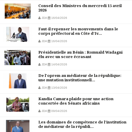
Conseil des Ministres du mercredi 15 avril
2026
JDA
16/04/2026
Faut-il repenser les mouvements dans le
corps préfectoral en Côte d’Iv...
JDA
16/04/2026
Présidentielle au Bénin : Romuald Wadagni
élu avec un score écrasant
JDA
14/04/2026
De l'oprem au médiateur de la république:
une mutation institutionnell...
JDA
13/04/2026
Kandia Camara plaide pour une action
concertée des Sénats africains
JDA
09/04/2026
Les domaines de compétence de l'institution
de médiateur de la républi...