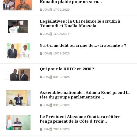
Kouadio plaide pour un scru...
JDA
17/02/2026
Législatives : la CEI relance le scrutin à
Toumodi et Dualla-Massala
JDA
11/02/2026
Y a-t-il un délit ou crime de…« fraternité » ?
JDA
10/02/2026
Qui pour le RHDP en 2030 ?
JDA
03/02/2026
Assemblée nationale : Adama Koné prend la
tête du groupe parlementaire...
JDA
03/02/2026
Le Président Alassane Ouattara réitère
l'engagement de la Côte d'Ivoir...
JDA
28/01/2026