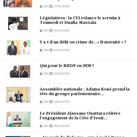
JDA
17/02/2026
Législatives : la CEI relance le scrutin à
Toumodi et Dualla-Massala
JDA
11/02/2026
Y a-t-il un délit ou crime de…« fraternité » ?
JDA
10/02/2026
Qui pour le RHDP en 2030 ?
JDA
03/02/2026
Assemblée nationale : Adama Koné prend la
tête du groupe parlementaire...
JDA
03/02/2026
Le Président Alassane Ouattara réitère
l'engagement de la Côte d'Ivoir...
JDA
28/01/2026