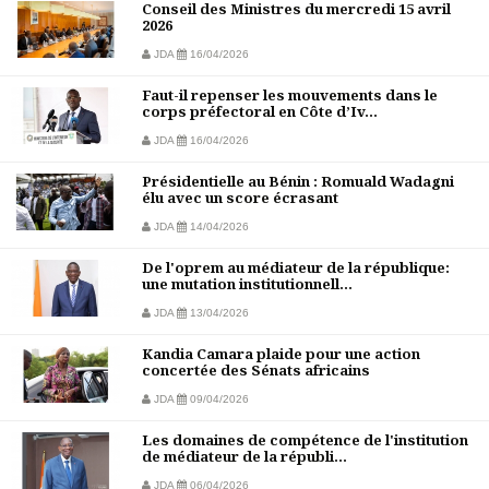
Conseil des Ministres du mercredi 15 avril
2026
JDA
16/04/2026
Faut-il repenser les mouvements dans le
corps préfectoral en Côte d’Iv...
JDA
16/04/2026
Présidentielle au Bénin : Romuald Wadagni
élu avec un score écrasant
JDA
14/04/2026
De l'oprem au médiateur de la république:
une mutation institutionnell...
JDA
13/04/2026
Kandia Camara plaide pour une action
concertée des Sénats africains
JDA
09/04/2026
Les domaines de compétence de l'institution
de médiateur de la républi...
JDA
06/04/2026