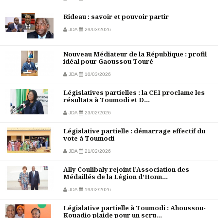
Rideau : savoir et pouvoir partir
JDA
29/03/2026
Nouveau Médiateur de la République : profil
idéal pour Gaoussou Touré
JDA
10/03/2026
Législatives partielles : la CEI proclame les
résultats à Toumodi et D...
JDA
23/02/2026
Législative partielle : démarrage effectif du
vote à Toumodi
JDA
21/02/2026
Ally Coulibaly rejoint l’Association des
Médaillés de la Légion d’Honn...
JDA
19/02/2026
Législative partielle à Toumodi : Ahoussou-
Kouadio plaide pour un scru...