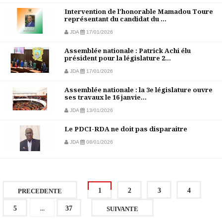
Intervention de l'honorable Mamadou Toure
représentant du candidat du ...
JDA
17/01/2026
Assemblée nationale : Patrick Achi élu
président pour la législature 2...
JDA
17/01/2026
Assemblée nationale : la 3e législature ouvre
ses travaux le 16 janvie...
JDA
13/01/2026
Le PDCI-RDA ne doit pas disparaitre
JDA
08/01/2026
1
2
3
4
PRECEDENTE
...
5
37
SUIVANTE