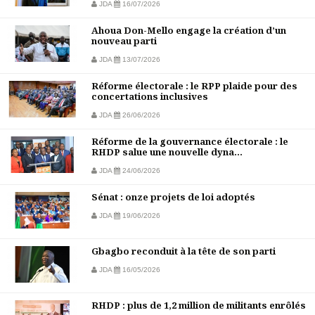
JDA
16/07/2026
Ahoua Don-Mello engage la création d’un
nouveau parti
JDA
13/07/2026
Réforme électorale : le RPP plaide pour des
concertations inclusives
JDA
26/06/2026
Réforme de la gouvernance électorale : le
RHDP salue une nouvelle dyna...
JDA
24/06/2026
Sénat : onze projets de loi adoptés
JDA
19/06/2026
Gbagbo reconduit à la tête de son parti
JDA
16/05/2026
RHDP : plus de 1,2 million de militants enrôlés