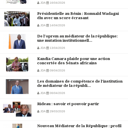
JDA
16/04/2026
Présidentielle au Bénin : Romuald Wadagni
élu avec un score écrasant
JDA
14/04/2026
De l'oprem au médiateur de la république:
une mutation institutionnell...
JDA
13/04/2026
Kandia Camara plaide pour une action
concertée des Sénats africains
JDA
09/04/2026
Les domaines de compétence de l'institution
de médiateur de la républi...
JDA
06/04/2026
Rideau : savoir et pouvoir partir
JDA
29/03/2026
Nouveau Médiateur de la République : profil