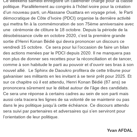
Ce weekend samedi enregistre un calendrier chargé pour la classe
politique. Parallèlement au congrès à l’hôtel ivoire pour la création
d’un nouveau parti, un Alassane Ouattara en voyage privé, le Parti
démocratique de Côte d’Ivoire (PDCI) organise la dernière activité
qui mettra fin à la commémoration de son 75ème anniversaire avec
une cérémonie de clôture le 18 octobre. Depuis la période de la
désobéissance civile en octobre 2020, c’est la première grande
sortie d’Henri Konan Bédié qui devra prononcer un discours ce
vendredi 15 octobre. Ce sera pour lui l’occasion de faire un bilan
des actions menées par le PDCI depuis 2020. Il ne manquera pas
non plus de donner ses recettes pour la réconciliation et de tancer,
comme à son habitude le parti au pouvoir et d’ouvrir ses bras à son
nouvel allié. Le Sphinx de Daoukro profitera de cette tribune pour
galvaniser ses militants en les invitant à se tenir prêt pour 2025. Et
sur ce chapitre où il est attendu, Henri Konan Bédié (87 ans) se
prononcera sûrement sur le débat autour de l’âge des candidats.
Ce sera une réponse à certains cadres au sein de son parti mais
aussi cela tracera les lignes de sa volonté de se maintenir ou pas
dans le jeu politique jusqu’à cette échéance. Ce discours attendu
sera suivi par partenaires et adversaires qui s’en serviront pour
l’orientation de leur politique.
Yvan AFDAL