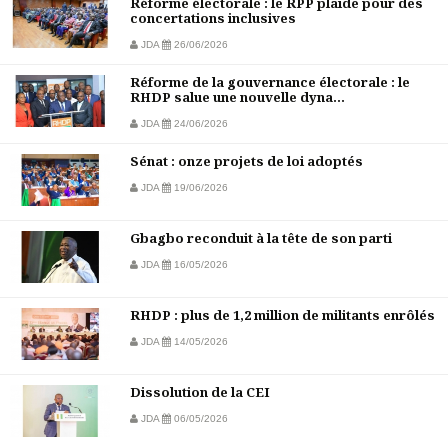
Réforme électorale : le RPP plaide pour des
concertations inclusives
JDA
26/06/2026
Réforme de la gouvernance électorale : le
RHDP salue une nouvelle dyna...
JDA
24/06/2026
Sénat : onze projets de loi adoptés
JDA
19/06/2026
Gbagbo reconduit à la tête de son parti
JDA
16/05/2026
RHDP : plus de 1,2 million de militants enrôlés
JDA
14/05/2026
Dissolution de la CEI
JDA
06/05/2026