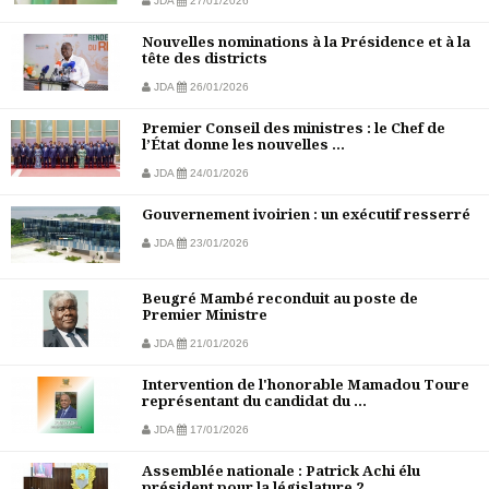
JDA
27/01/2026
Nouvelles nominations à la Présidence et à la
tête des districts
JDA
26/01/2026
Premier Conseil des ministres : le Chef de
l’État donne les nouvelles ...
JDA
24/01/2026
Gouvernement ivoirien : un exécutif resserré
JDA
23/01/2026
Beugré Mambé reconduit au poste de
Premier Ministre
JDA
21/01/2026
Intervention de l'honorable Mamadou Toure
représentant du candidat du ...
JDA
17/01/2026
Assemblée nationale : Patrick Achi élu
président pour la législature 2...