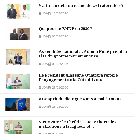
Y a-t-il un délit ou crime de…« fraternité » ?
JDA
10/02/2026
Qui pour le RHDP en 2030 ?
JDA
03/02/2026
Assemblée nationale : Adama Koné prend la
tête du groupe parlementaire...
JDA
03/02/2026
Le Président Alassane Ouattara réitère
l'engagement de la Côte d'Ivoir...
JDA
28/01/2026
« L’esprit du dialogue » mis à mal à Davos
JDA
28/01/2026
Vœux 2026 : le Chef de l’État exhorte les
institutions à la rigueur et...