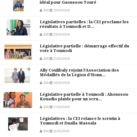
idéal pour Gaoussou Touré
JDA
10/03/2026
Législatives partielles : la CEI proclame les
résultats à Toumodi et D...
JDA
23/02/2026
Législative partielle : démarrage effectif du
vote à Toumodi
JDA
21/02/2026
Ally Coulibaly rejoint l’Association des
Médaillés de la Légion d’Honn...
JDA
19/02/2026
Législative partielle à Toumodi : Ahoussou-
Kouadio plaide pour un scru...
JDA
17/02/2026
Législatives : la CEI relance le scrutin à
Toumodi et Dualla-Massala
JDA
11/02/2026