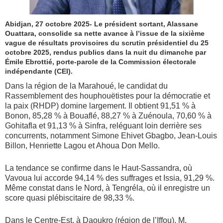
Abidjan, 27 octobre 2025- Le président sortant, Alassane
Ouattara, consolide sa nette avance à l’issue de la sixième
vague de résultats provisoires du scrutin présidentiel du 25
octobre 2025, rendus publics dans la nuit du dimanche par
Émile Ebrottié, porte-parole de la Commission électorale
indépendante (CEI).
Dans la région de la Marahoué, le candidat du
Rassemblement des houphouëtistes pour la démocratie et
la paix (RHDP) domine largement. Il obtient 91,51 % à
Bonon, 85,28 % à Bouaflé, 88,27 % à Zuénoula, 70,60 % à
Gohitafla et 91,13 % à Sinfra, reléguant loin derrière ses
concurrents, notamment Simone Ehivet Gbagbo, Jean-Louis
Billon, Henriette Lagou et Ahoua Don Mello.
La tendance se confirme dans le Haut-Sassandra, où
Vavoua lui accorde 94,14 % des suffrages et Issia, 91,29 %.
Même constat dans le Nord, à Tengréla, où il enregistre un
score quasi plébiscitaire de 98,33 %.
Dans le Centre-Est, à Daoukro (région de l’Iffou), M.