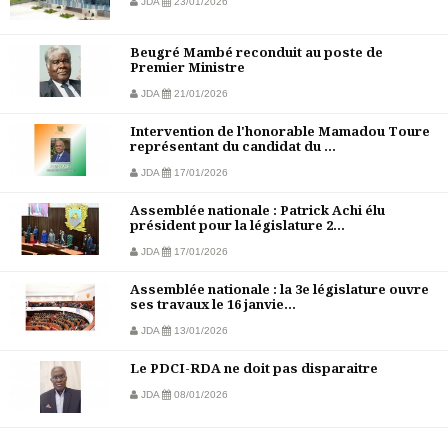
JDA
23/01/2026
Beugré Mambé reconduit au poste de
Premier Ministre
JDA
21/01/2026
Intervention de l'honorable Mamadou Toure
représentant du candidat du ...
JDA
17/01/2026
Assemblée nationale : Patrick Achi élu
président pour la législature 2...
JDA
17/01/2026
Assemblée nationale : la 3e législature ouvre
ses travaux le 16 janvie...
JDA
13/01/2026
Le PDCI-RDA ne doit pas disparaitre
JDA
08/01/2026