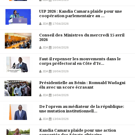
UIP 2026 : Kandia Camara plaide pour une
coopération parlementaire au ...
JDA
17/04/2026
Conseil des Ministres du mercredi 15 avril
2026
JDA
16/04/2026
Faut-il repenser les mouvements dans le
corps préfectoral en Côte d’Iv...
JDA
16/04/2026
Présidentielle au Bénin : Romuald Wadagni
élu avec un score écrasant
JDA
14/04/2026
De l'oprem au médiateur de la république:
une mutation institutionnell...
JDA
13/04/2026
Kandia Camara plaide pour une action
concertée des Sénats africains