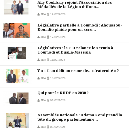
Ally Coulibaly rejoint l’Association des
Médaillés de la Légion d’Honn...
JDA
19/02/2026
Législative partielle à Toumodi : Ahoussou-
Kouadio plaide pour un scru...
JDA
17/02/2026
Législatives : la CEI relance le scrutin à
Toumodi et Dualla-Massala
JDA
11/02/2026
Y a-t-il un délit ou crime de…« fraternité » ?
JDA
10/02/2026
Qui pour le RHDP en 2030 ?
JDA
03/02/2026
Assemblée nationale : Adama Koné prend la
tête du groupe parlementaire...
JDA
03/02/2026